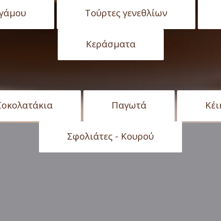
 γάμου
Tούρτες γενεθλίων
Κεράσματα
Σοκολατάκια
Παγωτά
Κέι
Σφολιάτες - Κουρού