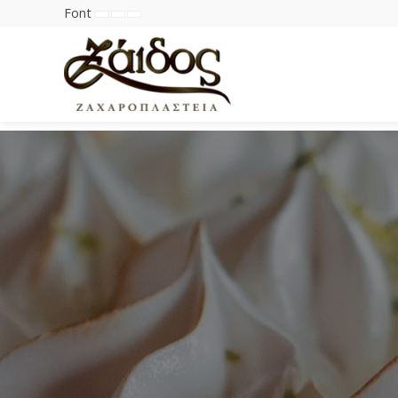
Font
Set
Set
Set
Smaller
Default
Larger
Font
Font
Font