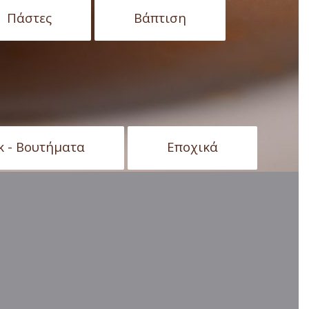
Πάστες
Βάπτιση
κ - Βουτήματα
Εποχικά