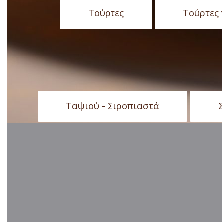
Tούρτες
Tούρτες
Ταψιού - Σιροπιαστά